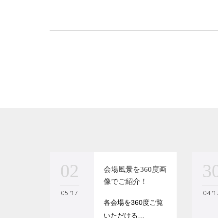
02
3
会場風景を360度画
像でご紹介！
05 '17
04 '1
各会場を360度ご覧
いただける…