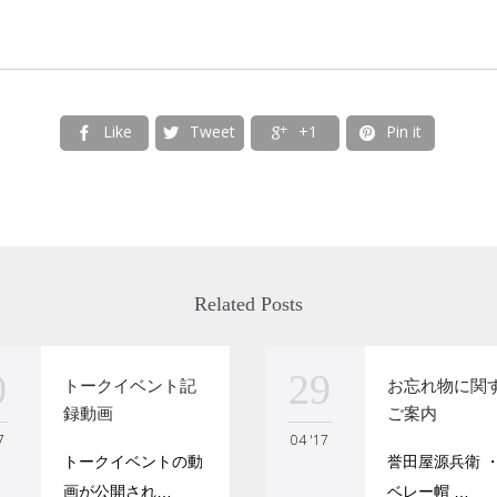
Like
Tweet
+1
Pin it




Related Posts
0
29
トークイベント記
お忘れ物に関
録動画
ご案内
7
04 '17
トークイベントの動
誉田屋源兵衛 
画が公開され…
ベレー帽 …