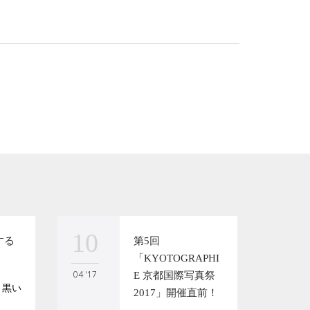
10
17
する
第5回
「KYOTOGRAPHI
04 '17
03 '17
E 京都国際写真祭
・黒い
2017」開催直前！