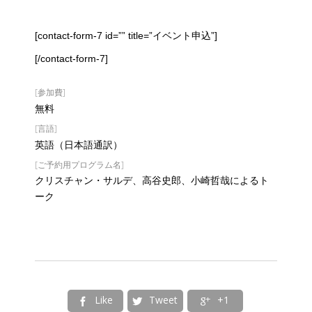
[contact-form-7 id=”” title=”イベント申込”]
[/contact-form-7]
[参加費]
無料
[言語]
英語（日本語通訳）
[ご予約用プログラム名]
クリスチャン・サルデ、高谷史郎、小崎哲哉によるト
ーク
Like
Tweet
+1


