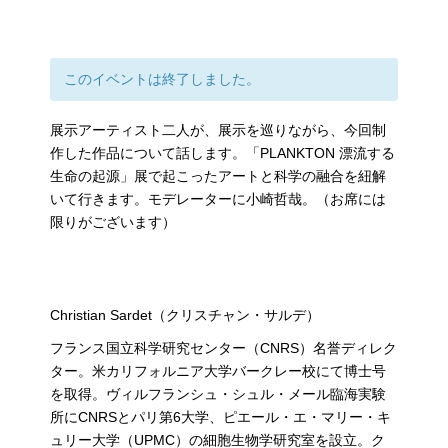
このイベントは終了しました。
展示アーティスト二人が、展示を巡りながら、今回制
作した作品について話します。「PLANKTON 漂流する
生命の起源」展で起こったアートと科学の融合を紐解
いて行きます。モデレーターに小崎哲哉。（お席には
限りがございます）
Christian Sardet（クリスチャン・サルデ）
フランス国立科学研究センター（CNRS）名誉ディレク
ター。米カリフォルニア大学バークレー校にて博士号
を取得。ヴィルフランシュ・シュル・メール臨海実験
所にCNRSとパリ第6大学、ピエール・エ・マリー・キ
ュリー大学（UPMC）の細胞生物学研究室を設立。ク