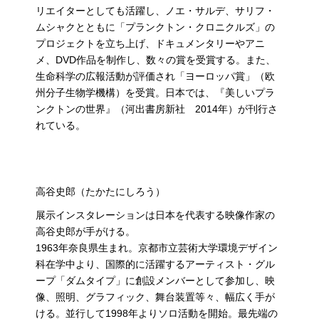
リエイターとしても活躍し、ノエ・サルデ、サリフ・
ムシャクとともに「プランクトン・クロニクルズ」の
プロジェクトを立ち上げ、ドキュメンタリーやアニ
メ、DVD作品を制作し、数々の賞を受賞する。また、
生命科学の広報活動が評価され「ヨーロッパ賞」（欧
州分子生物学機構）を受賞。日本では、『美しいプラ
ンクトンの世界』（河出書房新社 2014年）が刊行さ
れている。
高谷史郎（たかたにしろう）
展示インスタレーションは日本を代表する映像作家の
高谷史郎が手がける。
1963年奈良県生まれ。京都市立芸術大学環境デザイン
科在学中より、国際的に活躍するアーティスト・グル
ープ「ダムタイプ」に創設メンバーとして参加し、映
像、照明、グラフィック、舞台装置等々、幅広く手が
ける。並行して1998年よりソロ活動を開始。最先端の