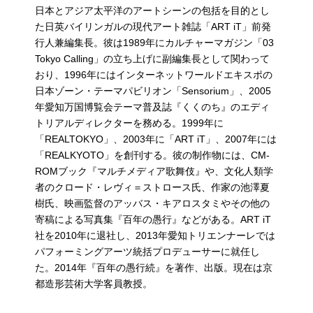
日本とアジア太平洋のアートシーンの包括を目的とし
た日英バイリンガルの現代アート雑誌「ART iT」前発
行人兼編集長。彼は1989年にカルチャーマガジン「03
Tokyo Calling」の立ち上げに副編集長として関わって
おり、1996年にはインターネットワールドエキスポの
日本ゾーン・テーマパビリオン「Sensorium」、2005
年愛知万国博覧会テーマ普及誌『くくのち』のエディ
トリアルディレクターを務める。1999年に
「REALTOKYO」、2003年に「ART iT」、2007年には
「REALKYOTO」を創刊する。彼の制作物には、CM-
ROMブック『マルチメディア歌舞伎』や、文化人類学
者のクロード・レヴィ＝ストロース氏、作家の池澤夏
樹氏、映画監督のアッバス・キアロスタミやその他の
寄稿による写真集『百年の愚行』などがある。ART iT
社を2010年に退社し、2013年愛知トリエンナーレでは
パフォーミングアーツ統括プロデューサーに就任し
た。2014年『百年の愚行続』を著作、出版。現在は京
都造形芸術大学客員教授。