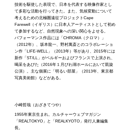
技術を駆使した表現で、日本を代表する映像作家とし
て多彩な活動を行ってきた。また、気候変動について
考えるための北極圏遠征プロジェクトCape
Farewell（イギリス）に日本人アーティストとして初め
て参加するなど、自然現象への深い関心をよせる。
パフォーマンス作品には「CHROMA（クロマ）」
（2012年）、坂本龍一、野村萬斎とのコラボレーショ
ン作「LIFE-WELL」（2013年）等があり、2015年には
新作「ST/LL」がベルギーおよびフランスで上演され、
喝采をあびた（2016年１月びわ湖ホールにおいて凱旋
公演）。主な個展に「明るい部屋」（2013年、東京都
写真美術館）などがある。
小崎哲哉（おざきてつや）
1955年東京生まれ。カルチャーウェブマガジン
「REALTOKYO」と「REALKYOTO」発行人兼編集
長。