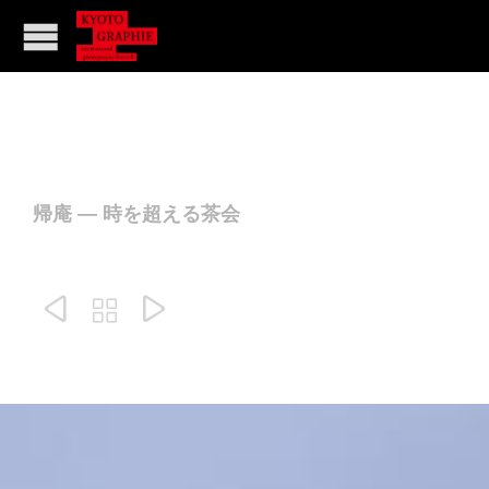
帰庵 — 時を超える茶会


