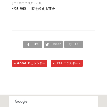
[ご予約用プログラム名]
4/28 帰庵 — 時を超える茶会
Like
Tweet
+1



+ GOOGLE カレンダー
+ ICAL エクスポート