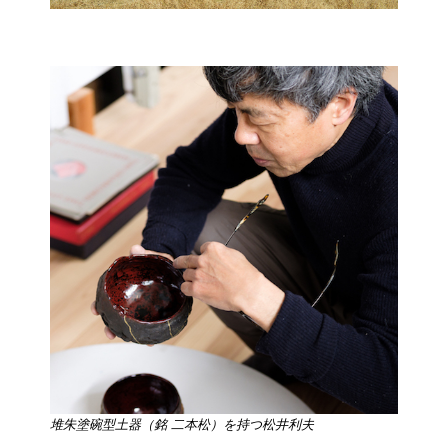
堆朱塗碗型土器（銘 二本松）を持つ松井利夫