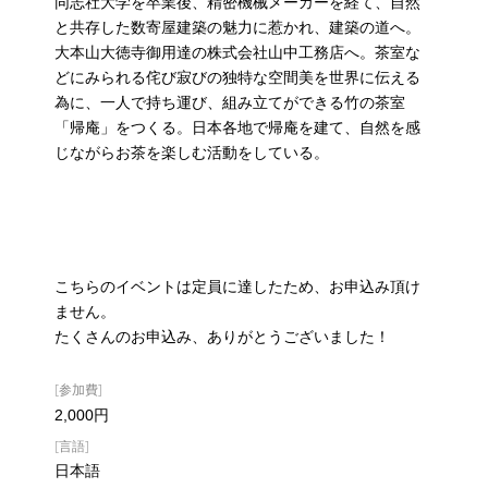
同志社大学を卒業後、精密機械メーカーを経て、自然
と共存した数寄屋建築の魅力に惹かれ、建築の道へ。
大本山大徳寺御用達の株式会社山中工務店へ。茶室な
どにみられる侘び寂びの独特な空間美を世界に伝える
為に、一人で持ち運び、組み立てができる竹の茶室
「帰庵」をつくる。日本各地で帰庵を建て、自然を感
じながらお茶を楽しむ活動をしている。
こちらのイベントは定員に達したため、お申込み頂け
ません。
たくさんのお申込み、ありがとうございました！
[参加費]
2,000円
[言語]
日本語