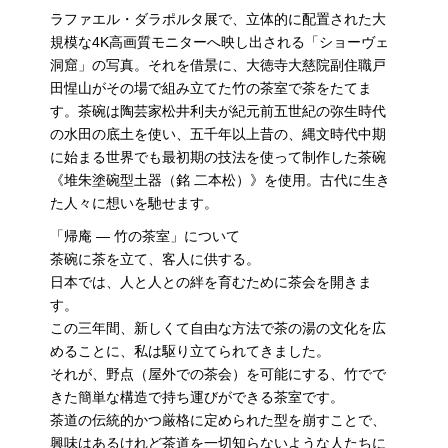
ラファエル・ダラポルタ展で、立体的に配置された大
規模な4K高画質モニターへ映し出される「ショーヴェ
洞窟」の写真。それを借景に、大徳寺大慈院副住職戸
田惺山がその場で組み立てた竹の茶室で茶をたてま
す。茶碗は陶芸家松井利夫が紀元前五世紀の弥生時代
の水田の底土を使い、五千年以上昔の、縄文時代中期
に始まる世界でも最初期の技法を使って制作した茶碗
《堆朱塗碗型土器（銘 二本松）》を使用。古代に生き
た人々に想いを馳せます。
「帰庵 — 竹の茶室」について
茶碗に茶を立て、客人に供する。
日本では、人と人との絆を育むために茶会を開きま
す。
この三年間、新しくて自由な方法で茶の湯の文化を広
めることに、私は駆り立てられてきました。
それが、野点（屋外での茶会）を可能にする、竹でで
きた簡単な構造で持ち運びができる茶室です。
茶道の伝統的かつ厳格に定められた型を崩すことで、
興味はあるけれど茶道を一切知らないような人たちに