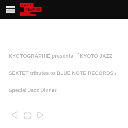
KYOTOGRAPHIE presents 「KYOTO JAZZ
SEXTET tributes to BLUE NOTE RECORDS」
Special Jazz Dinner


