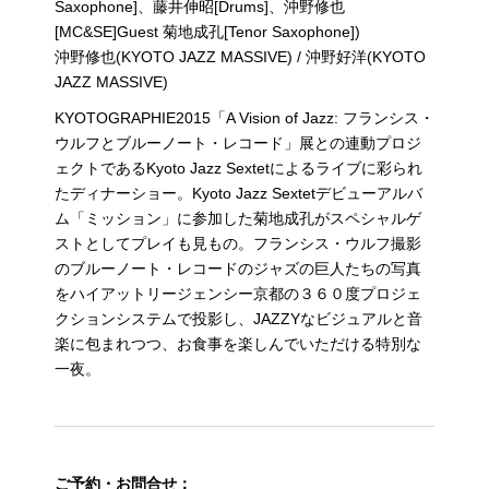
Saxophone]、藤井伸昭[Drums]、沖野修也
[MC&SE]Guest 菊地成孔[Tenor Saxophone])
沖野修也(KYOTO JAZZ MASSIVE) / 沖野好洋(KYOTO
JAZZ MASSIVE)
KYOTOGRAPHIE2015「A Vision of Jazz: フランシス・
ウルフとブルーノート・レコード」展との連動プロジ
ェクトであるKyoto Jazz Sextetによるライブに彩られ
たディナーショー。Kyoto Jazz Sextetデビューアルバ
ム「ミッション」に参加した菊地成孔がスペシャルゲ
ストとしてプレイも見もの。フランシス・ウルフ撮影
のブルーノート・レコードのジャズの巨人たちの写真
をハイアットリージェンシー京都の３６０度プロジェ
クションシステムで投影し、JAZZYなビジュアルと音
楽に包まれつつ、お食事を楽しんでいただける特別な
一夜。
ご予約・お問合せ：