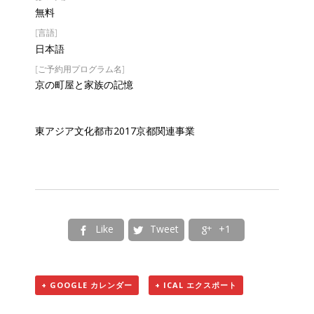
無料
[言語]
日本語
[ご予約用プログラム名]
京の町屋と家族の記憶
東アジア文化都市2017京都関連事業
Like
Tweet
+1



+ GOOGLE カレンダー
+ ICAL エクスポート