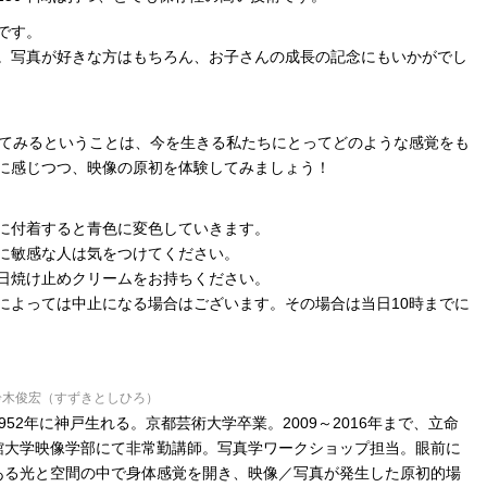
です。
。写真が好きな方はもちろん、お子さんの成長の記念にもいかがでし
してみるということは、今を生きる私たちにとってどのような感覚をも
に感じつつ、映像の原初を体験してみましょう！
に付着すると青色に変色していきます。
に敏感な人は気をつけてください。
日焼け止めクリームをお持ちください。
によっては中止になる場合はございます。その場合は当日10時までに
鈴木俊宏（すずきとしひろ）
1952年に神戸生れる。京都芸術大学卒業。2009～2016年まで、立命
館大学映像学部にて非常勤講師。写真学ワークショップ担当。眼前に
ある光と空間の中で身体感覚を開き、映像／写真が発生した原初的場