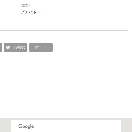
[協力]
プチバトー
Tweet
+1

