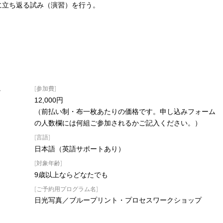
に立ち返る試み（演習）を行う。
[参加費]
。
12,000円
（前払い制・布一枚あたりの価格です。申し込みフォーム
の人数欄には何組ご参加されるかご記入ください。）
[言語]
日本語（英語サポートあり）
[対象年齢]
9歳以上ならどなたでも
[ご予約用プログラム名]
日光写真／ブループリント・プロセスワークショップ