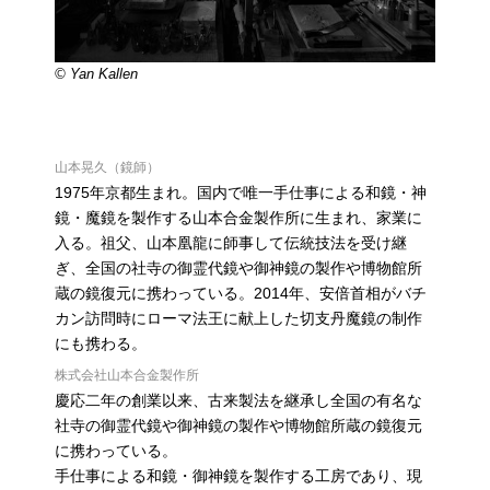
© Yan Kallen
山本晃久（鏡師）
1975年京都生まれ。国内で唯一手仕事による和鏡・神
鏡・魔鏡を製作する山本合金製作所に生まれ、家業に
入る。祖父、山本凰龍に師事して伝統技法を受け継
ぎ、全国の社寺の御霊代鏡や御神鏡の製作や博物館所
蔵の鏡復元に携わっている。2014年、安倍首相がバチ
カン訪問時にローマ法王に献上した切支丹魔鏡の制作
にも携わる。
株式会社山本合金製作所
慶応二年の創業以来、古来製法を継承し全国の有名な
社寺の御霊代鏡や御神鏡の製作や博物館所蔵の鏡復元
に携わっている。
手仕事による和鏡・御神鏡を製作する工房であり、現