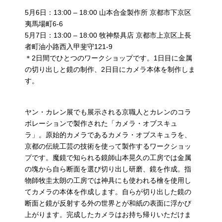
5月6日：13:00 – 18:00 山本合金製作所 京都市下京区
夷馬場町6-6
5月7日：13:00 – 18:00 牧神祭具店 京都市上京区上長
者町油小路西入甲斐守121-9
＊2日間でひとつのワークショップです。1日目に金属
の切り出しと鏡の制作、2日目にカメラ本体を制作しま
す。
ヤン・カレン展でも展示される京職人とカレンのコラ
ボレーションで製作された「カメラ・オブスキュ
ラ」。原始的カメラであるカメラ・オブスキュラを、
京都の伝統工芸の技術を使って製作するワークショッ
プです。魔鏡で知られる鏡師山本晃久の工房では金属
の塊から自ら断面を選び切り出し研磨、鏡を作成。指
物師牧圭太朗の工房では神具にも使われる檜を使用し
てカメラの本体を作成します。自らが切り出した鏡の
断面と鏡が反射する外の世界とが和紙の表面に浮かび
上がります。完成したカメラはお持ち帰りいただけま