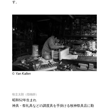
す。
© Yan Kallen
牧圭太朗（指物師）
昭和52年生まれ
神具・祭礼具などの調度具を手掛ける牧神祭具店に勤