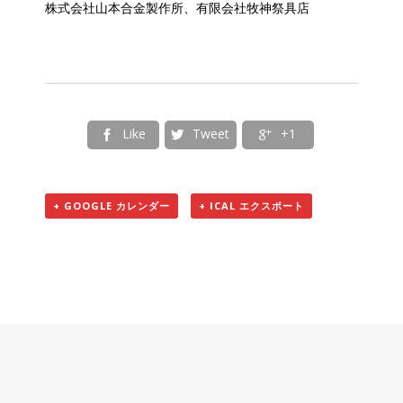
株式会社山本合金製作所、有限会社牧神祭具店
Like
Tweet
+1



+ GOOGLE カレンダー
+ ICAL エクスポート