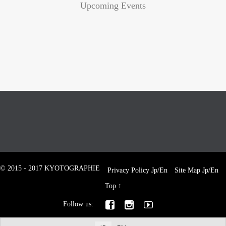
Upcoming Events
© 2015 - 2017 KYOTOGRAPHIE
Privacy Policy
Jp
/
En
Site Map
Jp
/
En
Top
↑



Follow us: