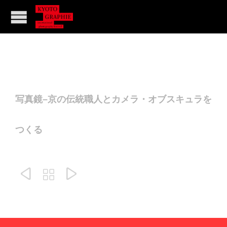
写真鏡–京の伝統職人とカメラ・オブスキュラを
つくる


