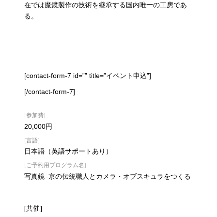
在では魔鏡製作の技術を継承する国内唯一の工房であ
る。
[contact-form-7 id=”” title=”イベント申込”]
[/contact-form-7]
[参加費]
20,000円
[言語]
日本語（英語サポートあり）
[ご予約用プログラム名]
写真鏡–京の伝統職人とカメラ・オブスキュラをつくる
[共催]