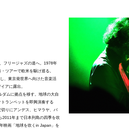
し、フリージャズの道へ。1978年
奏・ツアーで欧米を駆け巡る。
結成し、東京発世界へ向けた音楽活
デイアに露出。
テルダムに拠点を移す。地球の大自
クトランペットを即興演奏する
皮切りにアンデス、ヒマラヤ、バ
ら2011年まで日本列島の四季を吹
映画「地球を吹くin Japan」を