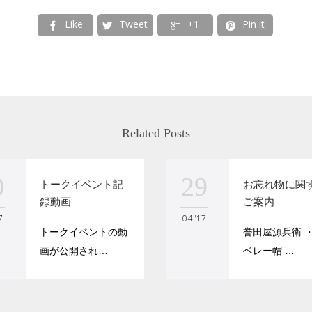
Like
Tweet
+1
Pin it




Related Posts
0
29
トークイベント記
お忘れ物に関
録動画
ご案内
7
04 '17
トークイベントの動
誉田屋源兵衛 
画が公開され…
ベレー帽 …