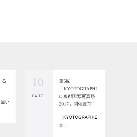
10
17
する
第5回
「KYOTOGRAPHI
04 '17
03 '17
E 京都国際写真祭
・黒い
2017」開催直前！
（KYOTOGRAPHIE
京…